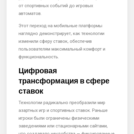
от спортивных событий до игровых
автоматов.
Этот переход на мобильные платформы
наглядно демонстрирует, как технологии
изменили сферу ставок, обеспечив
пользователям максимальный комфорт и
функциональность.
Цифровая
трансформация в сфере
ставок
Технологии радикально преобразили мир
азартных игр и спортивных ставок. Раньше
игроки были ограничены физическими
заведениями или стационарными сайтами,
что создавало неудобства — фиксированные