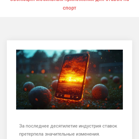
спорт
За последнее десятилетие индустрия ставок
претерпела значительные изменения.