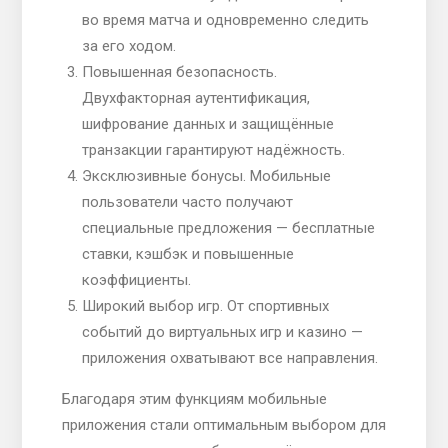
во время матча и одновременно следить
за его ходом.
Повышенная безопасность.
Двухфакторная аутентификация,
шифрование данных и защищённые
транзакции гарантируют надёжность.
Эксклюзивные бонусы. Мобильные
пользователи часто получают
специальные предложения — бесплатные
ставки, кэшбэк и повышенные
коэффициенты.
Широкий выбор игр. От спортивных
событий до виртуальных игр и казино —
приложения охватывают все направления.
Благодаря этим функциям мобильные
приложения стали оптимальным выбором для