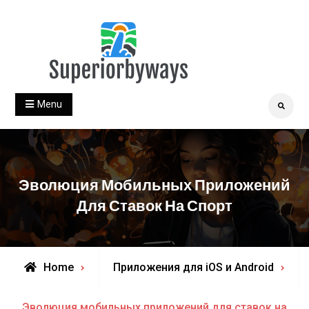
Skip
to
content
superiorbyways.com
Menu
Search
Эволюция Мобильных Приложений
Для Ставок На Спорт
Home
Приложения для iOS и Android
Эволюция мобильных приложений для ставок на