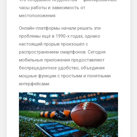
часы работы и зависимость от
местоположения.
Онлайн-платформы начали решать эти
проблемы ещё в 1990-х годах, однако
настоящий прорыв произошёл с
распространением смартфонов. Сегодня
мобильные приложения предоставляют
беспрецедентное удобство, объединяя
мощные функции с простыми и понятными
интерфейсами.