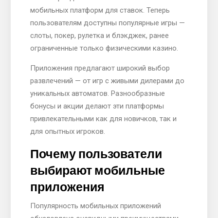
мобильных платформ для ставок. Теперь
пользователям доступны популярные игры —
слоты, покер, рулетка и блэкджек, ранее
ограниченные только физическими казино.
Приложения предлагают широкий выбор
развлечений — от игр с живыми дилерами до
уникальных автоматов. Разнообразные
бонусы и акции делают эти платформы
привлекательными как для новичков, так и
для опытных игроков.
Почему пользователи
выбирают мобильные
приложения
Популярность мобильных приложений