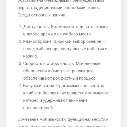
обусловлена очевидными преимуществами
перед традиционными способами ставок.
Среди основных причин:
Доступность. Возможность делать ставки
в любое время и из любого места.
Разнообразие. Широкий выбор рынков —
спорт, киберспорт, виртуальные события и
казино.
Скорость и стабильность. Мгновенные
обновления и быстрые транзакции
обеспечивают комфортный процесс.
Бонусы и акции. Программы лояльности,
кэшбэк и бесплатные вращения повышают
интерес и удерживают внимание
пользователей.
Сочетание мобильности, функциональности и
выгодных предложений делает приложения