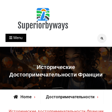
Skip
to
content
superiorbyways.com
Menu
Search
Исторические
Достопримечательности Франции
Home
Достопримечательности
Исторические достопримечательности Франции